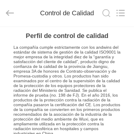
Yixing
Chengxin
Radiation
Protection
Control de Calidad
Equipment
Co.,
Ltd.
All
HOGAR
Rights
Reserved.
Perfil de control de calidad
La compañía cumple estrictamente con los andwins del
PRODUCTOS
estándar de sistema de gestión de la calidad ISO9001 la
mejor empresa de la integridad diez de la “garantía y
satisfacción del cliente de calidad”, producto digno de
confianza de la calidad de la provincia de Jiangsu,
SOBRE
empresa 3A de honores de Contrato-observación y de
Promesa-custodia y otros. Los productos han sido
NOSOTROS
examinados por el centro de la supervisión de la calidad
de la protección de los equipos protectores de la
radiación del Ministerio de Sanidad. Se publica el
informe de prueba (no. 198 de FJ). En el año 2016, los
VIAJE
productos de la protección contra la radiación de la
compañía pasaron la certificación del CE. Los productos
DE
de la compañía se convierten en los primeros productos
recomendados de la asociación de la industria de la
LA
protección del medio ambiente de Wuxi, que es
ampliamente utilizada en la protección contra la
FÁBRICA
radiación ionosférica en hospitales y campos
industriales en China.