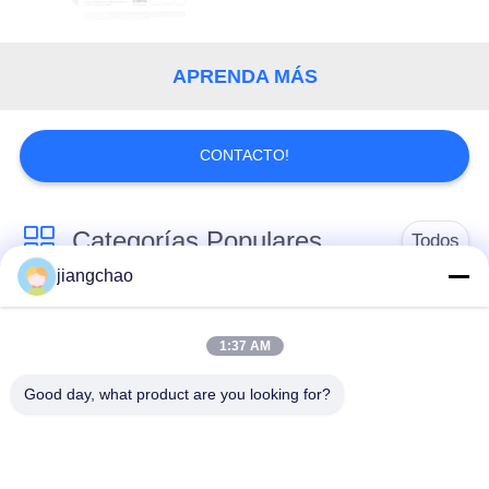
MAPA
DEL
SITIO
APRENDA MÁS
PRIVACY
CONTACTO!
POLICY
Categorías Populares
Todos
jiangchao
Ventaja que protege
Ventaja que protege
las hojas
ladrillos
1:37 AM
Good day, what product are you looking for?
Puerta de la
X el proteger del sitio
protección contra la
de Ray
radiación