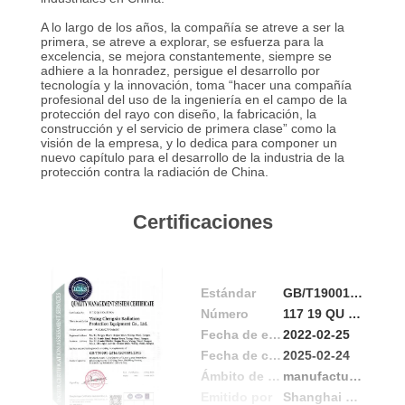
A lo largo de los años, la compañía se atreve a ser la
CONTROL
primera, se atreve a explorar, se esfuerza para la
excelencia, se mejora constantemente, siempre se
DE
adhiere a la honradez, persigue el desarrollo por
tecnología y la innovación, toma “hacer una compañía
CALIDAD
profesional del uso de la ingeniería en el campo de la
protección del rayo con diseño, la fabricación, la
construcción y el servicio de primera clase” como la
visión de la empresa, y lo dedica para componer un
ÉNTRENOS
nuevo capítulo para el desarrollo de la industria de la
protección contra la radiación de China.
EN
CONTACTO
Certificaciones
CON
NOTICIAS
Estándar
GB/T19001-2016/ISO9001:2015
Número
117 19 QU 0305-01 ROS
Fecha de emisión
2022-02-25
CASOS
Fecha de caducidad
2025-02-24
Ámbito de aplicación / Cocina
manufacture and sales service of x-ray,γ-ray protection
Emitido por
Shanghai Yinger Certification Co., Ltd