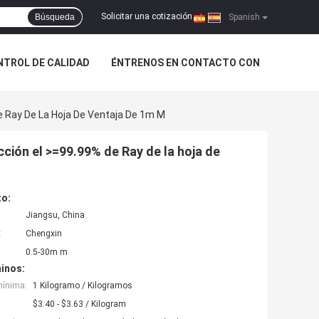
Solicitar una cotización
Búsqueda
|
Spanish
NTROL DE CALIDAD
ÉNTRENOS EN CONTACTO CON
De Ray De La Hoja De Ventaja De 1m M
ección el >=99.99% de Ray de la hoja de
to:
Jiangsu, China
:
Chengxin
0.5-30m m
inos:
mínima:
1 Kilogramo / Kilogramos
$3.40 - $3.63 / Kilogram