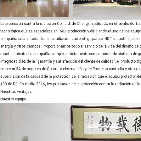
La protección contra la radiación Co., Ltd. de Chengxin, situado en el lavabo de Ta
tecnológica que se especializa en R&D, producción y dirigiendo el uso de los equipo
compañía cubren toda clase de radiación que protege para el NDT industrial, el contr
energía y otros campos. Proporcionamos todo el servicio de la vida del diseño de pl
mantenimiento. La compañía cumple estrictamente con estándar de sistema de ges
integridad diez de la “garantía y satisfacción del cliente de calidad”, el producto d
empresa 3A de honores de Contrato-observación y de Promesa-custodia y otros. L
supervisión de la calidad de la protección de la radiación que el equipo protector d
198 de FJ). En el año 2016, los productos de la protección contra la radiación de l
Nuestras ventajas
Nuestro equipo