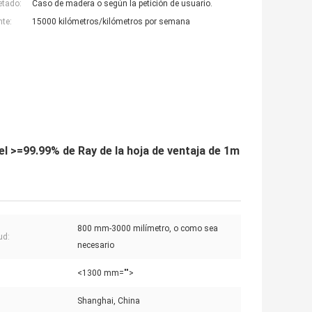
etado:
Caso de madera o según la petición de usuario.
nte:
15000 kilómetros/kilómetros por semana
 el >=99.99% de Ray de la hoja de ventaja de 1m
800 mm-3000 milímetro, o como sea
ud:
necesario
:
<1300 mm="">
:
Shanghai, China