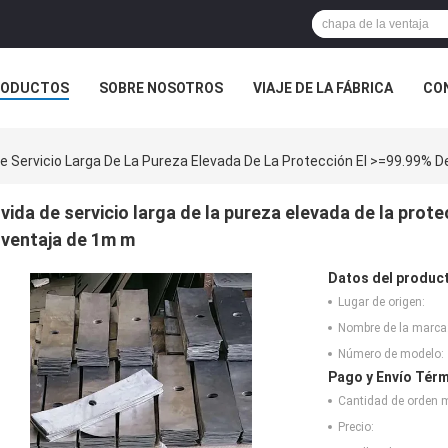
RODUCTOS
SOBRE NOSOTROS
VIAJE DE LA FÁBRICA
CO
CASOS
e Servicio Larga De La Pureza Elevada De La Protección El >=99.99% 
vida de servicio larga de la pureza elevada de la prot
ventaja de 1m m
Datos del produc
Lugar de origen:
Nombre de la marca
Número de modelo:
Pago y Envío Térm
Cantidad de orden 
Precio: