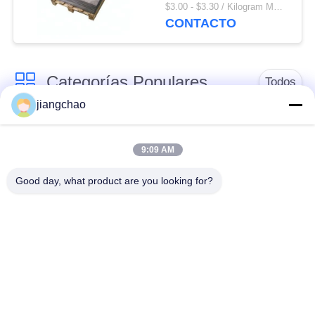
Ray 0,5 milímetros -
$3.00 - $3.30 / Kilogram MOQ:10 kilogramos/kilogramos
grueso de 30m m
CONTACTO
Categorías Populares
Todos
jiangchao
Ventaja que protege
Ventaja que protege
las hojas
ladrillos
9:09 AM
Good day, what product are you looking for?
Puerta de la
X el proteger del sitio
protección contra la
de Ray
radiación
Vidrio de ventaja del
Caja protegida
rayo X
ventaja