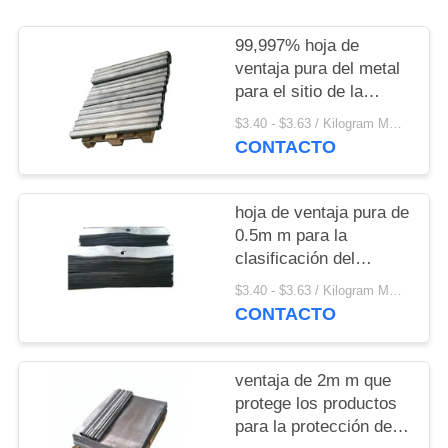
MAPA
DEL
99,997% hoja de
ventaja pura del metal
SITIO
para el sitio de la
radiografía
$3.40 - $3.63 / Kilogram MOQ:10 kilogramos/kilogramos
PRIVACY
CONTACTO
POLICY
hoja de ventaja pura de
0.5m m para la
clasificación del
instrumento de la clase
$3.40 - $3.63 / Kilogram MOQ:100 Kg/kg
I del sitio de Medeical
CONTACTO
X Ray
ventaja de 2m m que
protege los productos
para la protección de X