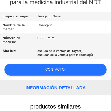
para la medicina industrial del NDT
CONTROL
Lugar de origen:
Jiangsu, China
DE
CALIDAD
Nombre de la
Chengxin
marca:
Número de
0.5-30m m
ÉNTRENOS
modelo:
EN
Alta luz:
,
escudo de la ventaja del rayo x
escudos de la ventaja para la radiología
CONTACTO
CON
CONTACTO!
NOTICIAS
INFORMACIÓN DETALLADA
CASOS
productos similares