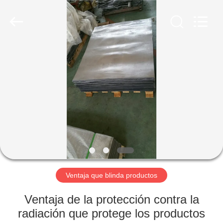
Yixing
Chengxin
Radiation
Protection
Equipment
Co.,
Ltd.
All
HOGAR
Rights
Reserved.
PRODUCTOS
SOBRE
NOSOTROS
VIAJE
DE
Ventaja que blinda productos
LA
Ventaja de la protección contra la
FÁBRICA
radiación que protege los productos