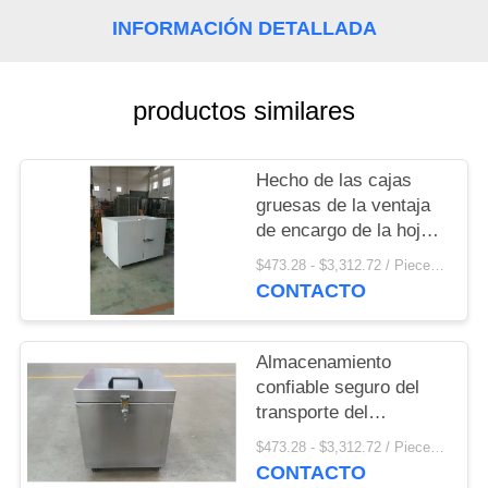
MAPA
INFORMACIÓN DETALLADA
DEL
SITIO
productos similares
PRIVACY
POLICY
Hecho de las cajas
gruesas de la ventaja
de encargo de la hoja
de ventaja de 10m m
$473.28 - $3,312.72 / Pieces MOQ:1 pedazo/pedazo
con 4 echadores en
CONTACTO
parte inferior
Almacenamiento
confiable seguro del
transporte del
radioisótopo de la caja
$473.28 - $3,312.72 / Pieces MOQ:1 pedazo/pedazo
de las ventajas que
CONTACTO
protege la hoja de