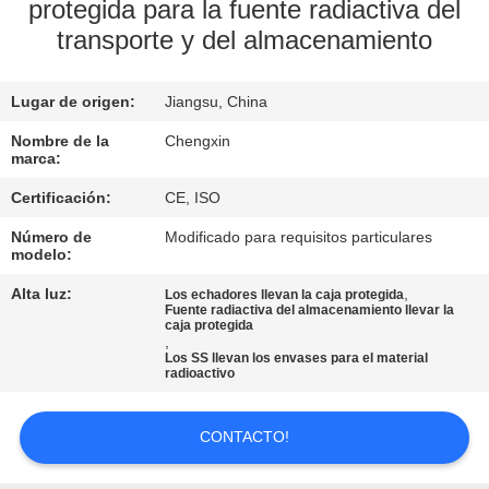
protegida para la fuente radiactiva del
transporte y del almacenamiento
CONTROL
DE
Lugar de origen:
Jiangsu, China
CALIDAD
Nombre de la
Chengxin
marca:
ÉNTRENOS
Certificación:
CE, ISO
EN
Número de
Modificado para requisitos particulares
CONTACTO
modelo:
CON
Alta luz:
,
Los echadores llevan la caja protegida
Fuente radiactiva del almacenamiento llevar la
caja protegida
,
NOTICIAS
Los SS llevan los envases para el material
radioactivo
CASOS
CONTACTO!