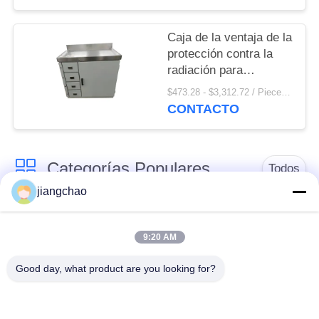
ventaja de 10m m
Caja de la ventaja de la
protección contra la
radiación para
almacenar las drogas
$473.28 - $3,312.72 / Pieces MOQ:1 pedazo/pedazo
radiactivas o los
CONTACTO
elementos radiactivos
Categorías Populares
Todos
jiangchao
Ventaja que protege
Ventaja que protege
las hojas
ladrillos
9:20 AM
Good day, what product are you looking for?
Puerta de la
X el proteger del sitio
protección contra la
de Ray
radiación